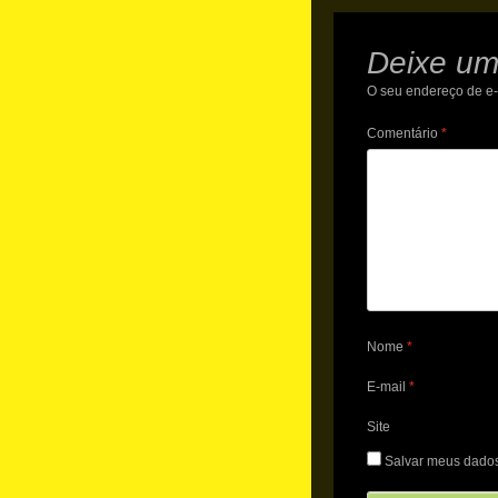
Deixe um
O seu endereço de e-
Comentário
*
Nome
*
E-mail
*
Site
Salvar meus dados