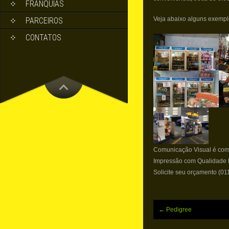
FRANQUIAS
Veja abaixo alguns exempl
PARCEIROS
CONTATOS
Comunicação Visual é com 
Impressão com Qualidade fa
Solicite seu orçamento (01
Post
←
Pedigree
navigation