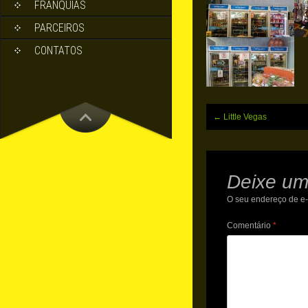
FRANQUIAS
PARCEIROS
CONTATOS
Post
←
Little Vegas
navigation
Deixe um
O seu endereço de e-
Comentário
*