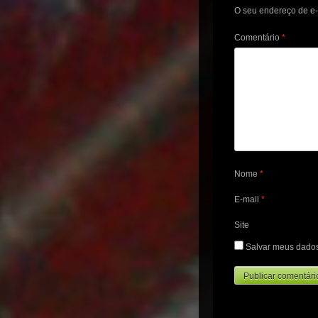
O seu endereço de e-
Comentário
*
Nome
*
E-mail
*
Site
Salvar meus dados