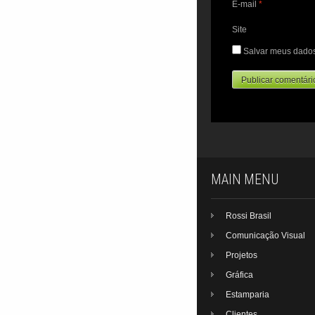
E-mail
*
Site
Salvar meus dados
MAIN MENU
Rossi Brasil
Comunicação Visual
Projetos
Gráfica
Estamparia
Clientes